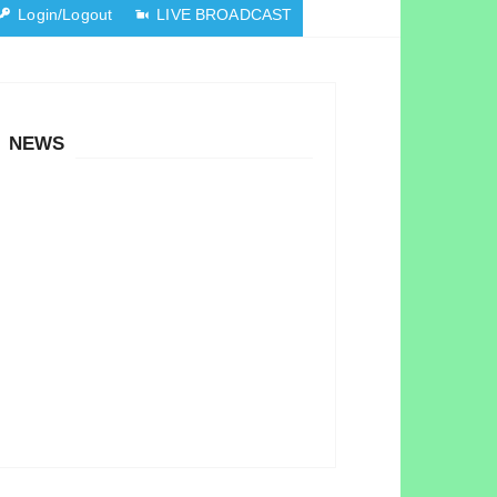
Login/Logout
LIVE BROADCAST
NEWS