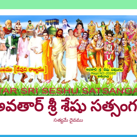
వతార్ శ్రీ శేషు సత్సం
సత్యమే దైవము