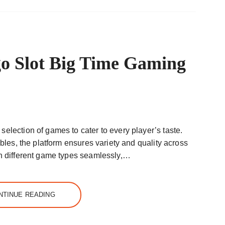
o Slot Big Time Gaming
election of games to cater to every player’s taste.
ables, the platform ensures variety and quality across
en different game types seamlessly,…
NTINUE READING