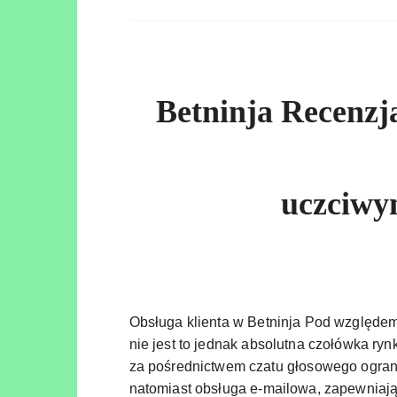
Betninja Recenzj
uczciwy
Obsługa klienta w Betninja Pod względem 
nie jest to jednak absolutna czołówka ry
za pośrednictwem czatu głosowego ogran
natomiast obsługa e-mailowa, zapewnia