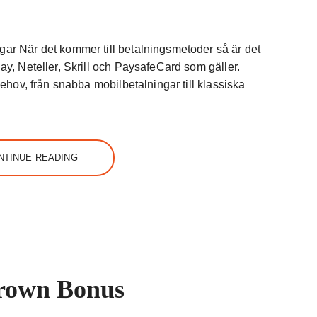
ar När det kommer till betalningsmetoder så är det
ay, Neteller, Skrill och PaysafeCard som gäller.
behov, från snabba mobilbetalningar till klassiska
NTINUE READING
rown Bonus