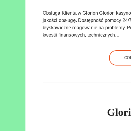
Obsługa Klienta w Glorion Glorion kasyno
jakości obsługę. Dostępność pomocy 24/7
błyskawiczne reagowanie na problemy. P
kwestii finansowych, technicznych…
CO
Glor