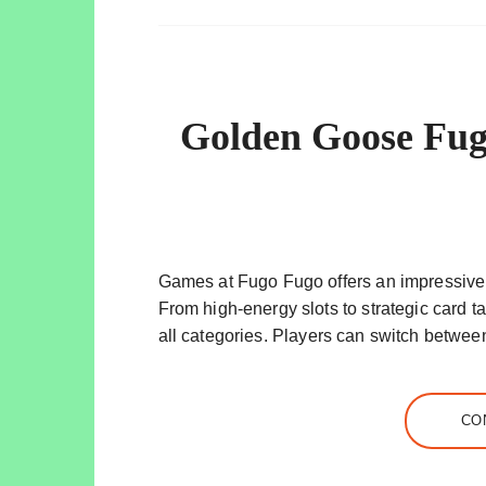
Golden Goose Fug
Games at Fugo Fugo offers an impressive s
From high-energy slots to strategic card t
all categories. Players can switch betwe
CO