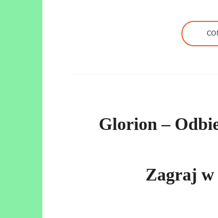
CO
Glorion – Odbie
Zagraj w 