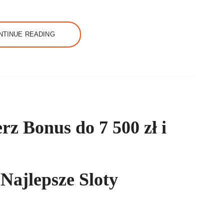
NTINUE READING
rz Bonus do 7 500 zł i
Najlepsze Sloty