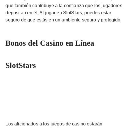
que también contribuye a la confianza que los jugadores
depositan en él. Al jugar en SlotStars, puedes estar
seguro de que estás en un ambiente seguro y protegido.
Bonos del Casino en Línea
SlotStars
Los aficionados a los juegos de casino estarán