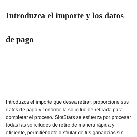
Introduzca el importe y los datos
de pago
Introduzca el importe que desea retirar, proporcione sus
datos de pago y confirme la solicitud de retirada para
completar el proceso. SlotStars se esfuerza por procesar
todas las solicitudes de retiro de manera rápida y
eficiente, permitiéndote disfrutar de tus ganancias sin