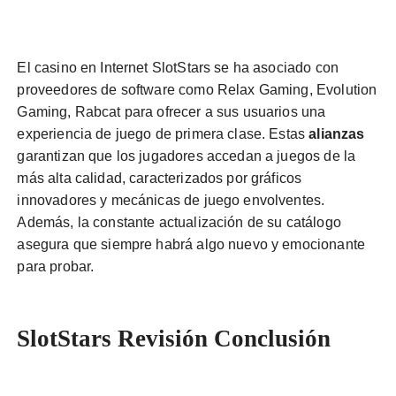
El casino en Internet SlotStars se ha asociado con
proveedores de software como Relax Gaming, Evolution
Gaming, Rabcat para ofrecer a sus usuarios una
experiencia de juego de primera clase. Estas
alianzas
garantizan que los jugadores accedan a juegos de la
más alta calidad, caracterizados por gráficos
innovadores y mecánicas de juego envolventes.
Además, la constante actualización de su catálogo
asegura que siempre habrá algo nuevo y emocionante
para probar.
SlotStars Revisión Conclusión