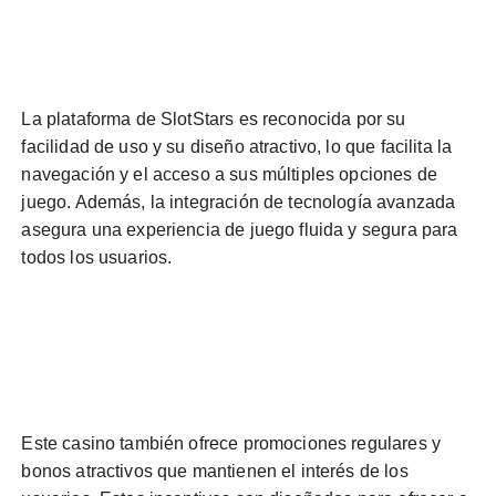
La plataforma de SlotStars es reconocida por su
facilidad de uso y su diseño atractivo, lo que facilita la
navegación y el acceso a sus múltiples opciones de
juego. Además, la integración de tecnología avanzada
asegura una experiencia de juego fluida y segura para
todos los usuarios.
Este casino también ofrece promociones regulares y
bonos atractivos que mantienen el interés de los