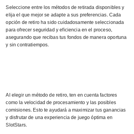
Seleccione entre los métodos de retirada disponibles y
elija el que mejor se adapte a sus preferencias. Cada
opción de retiro ha sido cuidadosamente seleccionada
para ofrecer seguridad y eficiencia en el proceso,
asegurando que recibas tus fondos de manera oportuna
y sin contratiempos.
Al elegir un método de retiro, ten en cuenta factores
como la velocidad de procesamiento y las posibles
comisiones. Esto te ayudará a maximizar tus ganancias
y disfrutar de una experiencia de juego óptima en
SlotStars.