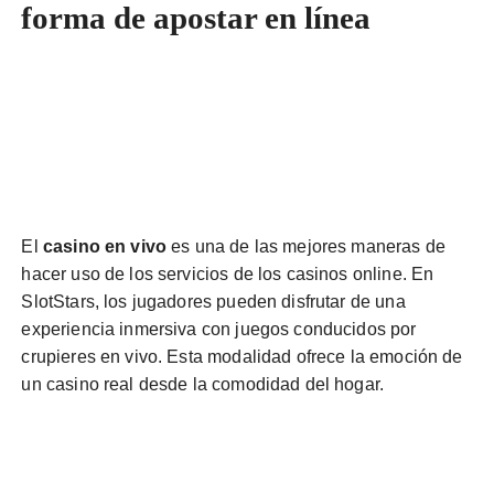
forma de apostar en línea
El
casino en vivo
es una de las mejores maneras de
hacer uso de los servicios de los casinos online. En
SlotStars, los jugadores pueden disfrutar de una
experiencia inmersiva con juegos conducidos por
crupieres en vivo. Esta modalidad ofrece la emoción de
un casino real desde la comodidad del hogar.