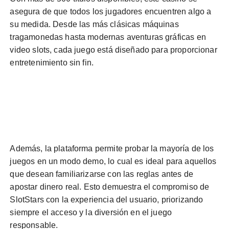
asegura de que todos los jugadores encuentren algo a
su medida. Desde las más clásicas máquinas
tragamonedas hasta modernas aventuras gráficas en
video slots, cada juego está diseñado para proporcionar
entretenimiento sin fin.
Además, la plataforma permite probar la mayoría de los
juegos en un modo demo, lo cual es ideal para aquellos
que desean familiarizarse con las reglas antes de
apostar dinero real. Esto demuestra el compromiso de
SlotStars con la experiencia del usuario, priorizando
siempre el acceso y la diversión en el juego
responsable.