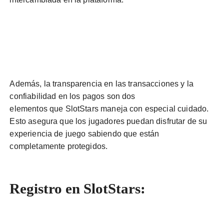
Además, la transparencia en las transacciones y la
confiabilidad en los pagos son dos
elementos que SlotStars maneja con especial cuidado.
Esto asegura que los jugadores puedan disfrutar de su
experiencia de juego sabiendo que están
completamente protegidos.
Registro en SlotStars: