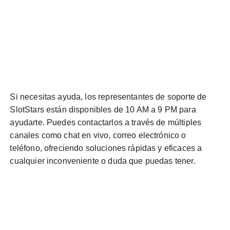
Si necesitas ayuda, los representantes de soporte de
SlotStars están disponibles de 10 AM a 9 PM para
ayudarte. Puedes contactarlos a través de múltiples
canales como chat en vivo, correo electrónico o
teléfono, ofreciendo soluciones rápidas y eficaces a
cualquier inconveniente o duda que puedas tener.