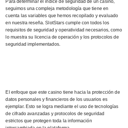
Para determinar el índice de seguridad de un casino,
seguimos una compleja metodología que tiene en
cuenta las variables que hemos recopilado y evaluado
en nuestra reseña. SlotStars cumple con todos los
requisitos de seguridad y operatividad necesarios, como
lo muestra su licencia de operación y los protocolos de
seguridad implementados.
El enfoque que este casino tiene hacia la protección de
datos personales y financieros de los usuarios es
ejemplar. Esto se logra mediante el uso de tecnologías
de cifrado avanzadas y protocolos de seguridad
estrictos que protegen toda la información
intercambiada en la plataforma.