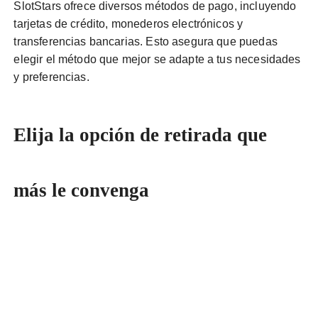
SlotStars ofrece diversos métodos de pago, incluyendo
tarjetas de crédito, monederos electrónicos y
transferencias bancarias. Esto asegura que puedas
elegir el método que mejor se adapte a tus necesidades
y preferencias.
Elija la opción de retirada que
más le convenga