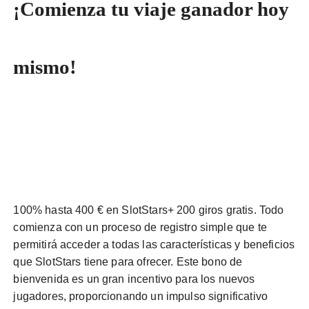
¡Comienza tu viaje ganador hoy
mismo!
100% hasta 400 € en SlotStars+ 200 giros gratis. Todo
comienza con un proceso de registro simple que te
permitirá acceder a todas las características y beneficios
que SlotStars tiene para ofrecer. Este bono de
bienvenida es un gran incentivo para los nuevos
jugadores, proporcionando un impulso significativo