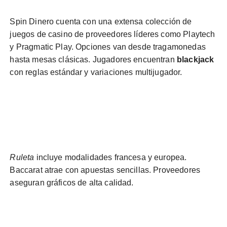
Spin Dinero cuenta con una extensa colección de
juegos de casino de proveedores líderes como Playtech
y Pragmatic Play. Opciones van desde tragamonedas
hasta mesas clásicas. Jugadores encuentran
blackjack
con reglas estándar y variaciones multijugador.
Ruleta
incluye modalidades francesa y europea.
Baccarat atrae con apuestas sencillas. Proveedores
aseguran gráficos de alta calidad.