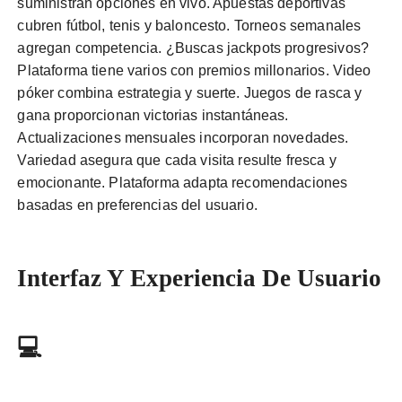
suministran opciones en vivo. Apuestas deportivas
cubren fútbol, tenis y baloncesto. Torneos semanales
agregan competencia. ¿Buscas jackpots progresivos?
Plataforma tiene varios con premios millonarios. Video
póker combina estrategia y suerte. Juegos de rasca y
gana proporcionan victorias instantáneas.
Actualizaciones mensuales incorporan novedades.
Variedad asegura que cada visita resulte fresca y
emocionante. Plataforma adapta recomendaciones
basadas en preferencias del usuario.
Interfaz Y Experiencia De Usuario
💻