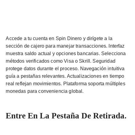
Accede a tu cuenta en Spin Dinero y dirígete a la
sección de cajero para manejar transacciones. Interfaz
muestra saldo actual y opciones bancarias. Selecciona
métodos verificados como Visa o Skrill. Seguridad
protege datos durante el proceso. Navegación intuitiva
guía a pestañas relevantes. Actualizaciones en tiempo
real reflejan movimientos. Plataforma soporta múltiples
monedas para conveniencia global.
Entre En La Pestaña De Retirada.