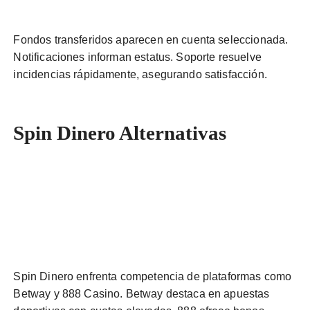
Fondos transferidos aparecen en cuenta seleccionada.
Notificaciones informan estatus. Soporte resuelve
incidencias rápidamente, asegurando satisfacción.
Spin Dinero Alternativas
Spin Dinero enfrenta competencia de plataformas como
Betway y 888 Casino. Betway destaca en apuestas