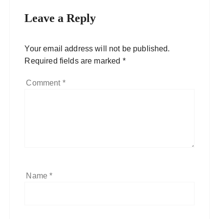
Leave a Reply
Your email address will not be published.
Required fields are marked
*
Comment
*
Name
*