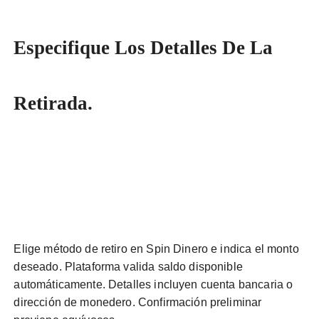
Especifique Los Detalles De La
Retirada.
Elige método de retiro en Spin Dinero e indica el monto
deseado. Plataforma valida saldo disponible
automáticamente. Detalles incluyen cuenta bancaria o
dirección de monedero. Confirmación preliminar