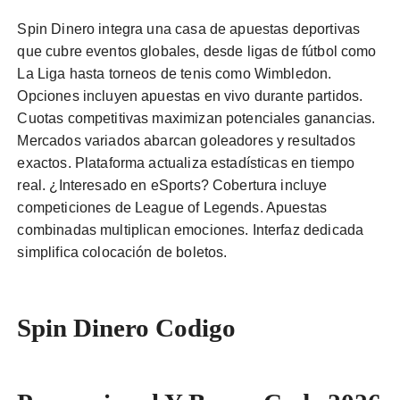
Spin Dinero integra una casa de apuestas deportivas
que cubre eventos globales, desde ligas de fútbol como
La Liga hasta torneos de tenis como Wimbledon.
Opciones incluyen apuestas en vivo durante partidos.
Cuotas competitivas maximizan potenciales ganancias.
Mercados variados abarcan goleadores y resultados
exactos. Plataforma actualiza estadísticas en tiempo
real. ¿Interesado en eSports? Cobertura incluye
competiciones de League of Legends. Apuestas
combinadas multiplican emociones. Interfaz dedicada
simplifica colocación de boletos.
Spin Dinero Codigo