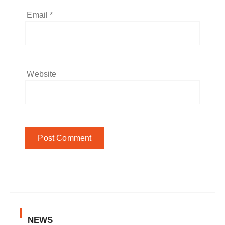
Email
*
Website
NEWS