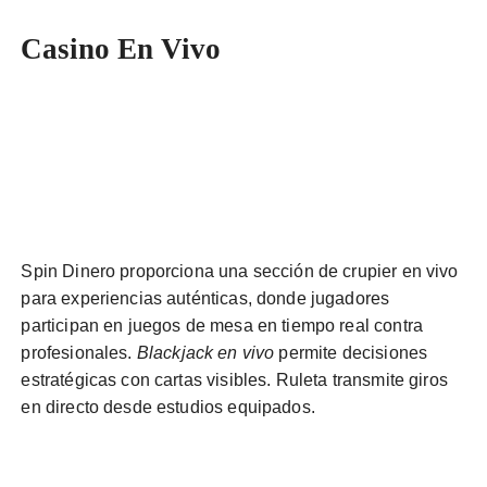
Casino En Vivo
Spin Dinero proporciona una sección de crupier en vivo
para experiencias auténticas, donde jugadores
participan en juegos de mesa en tiempo real contra
profesionales.
Blackjack en vivo
permite decisiones
estratégicas con cartas visibles. Ruleta transmite giros
en directo desde estudios equipados.