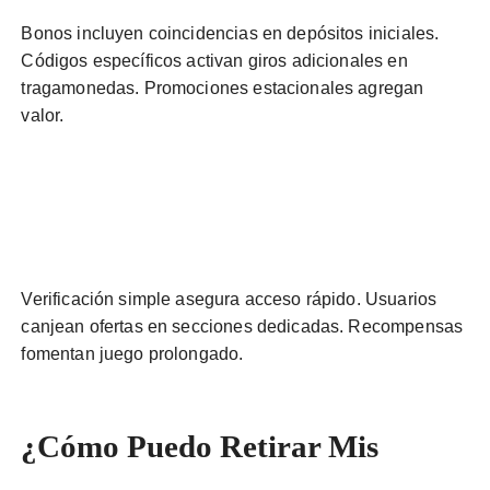
Bonos incluyen coincidencias en depósitos iniciales.
Códigos específicos activan giros adicionales en
tragamonedas. Promociones estacionales agregan
valor.
Verificación simple asegura acceso rápido. Usuarios
canjean ofertas en secciones dedicadas. Recompensas
fomentan juego prolongado.
¿Cómo Puedo Retirar Mis