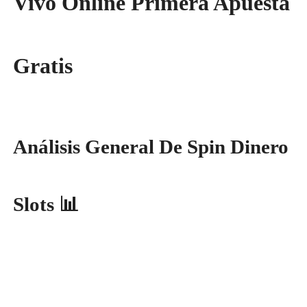
Vivo Online Primera Apuesta
Gratis
Análisis General De Spin Dinero
Slots 📊