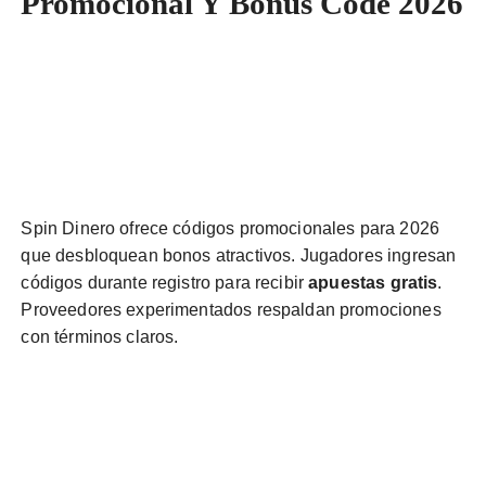
Promocional Y Bonus Code 2026
Spin Dinero ofrece códigos promocionales para 2026
que desbloquean bonos atractivos. Jugadores ingresan
códigos durante registro para recibir
apuestas gratis
.
Proveedores experimentados respaldan promociones
con términos claros.