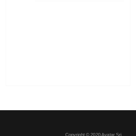
Copyright © 2020 Avatar Sri