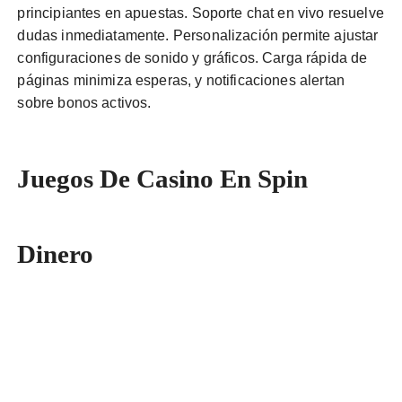
principiantes en apuestas. Soporte chat en vivo resuelve
dudas inmediatamente. Personalización permite ajustar
configuraciones de sonido y gráficos. Carga rápida de
páginas minimiza esperas, y notificaciones alertan
sobre bonos activos.
Juegos De Casino En Spin
Dinero