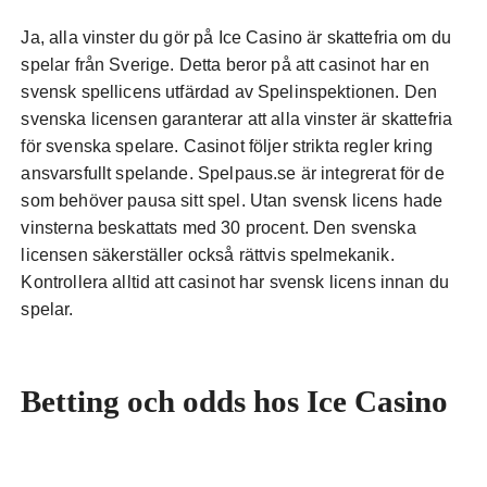
Ja, alla vinster du gör på Ice Casino är skattefria om du
spelar från Sverige. Detta beror på att casinot har en
svensk spellicens utfärdad av Spelinspektionen. Den
svenska licensen garanterar att alla vinster är skattefria
för svenska spelare. Casinot följer strikta regler kring
ansvarsfullt spelande. Spelpaus.se är integrerat för de
som behöver pausa sitt spel. Utan svensk licens hade
vinsterna beskattats med 30 procent. Den svenska
licensen säkerställer också rättvis spelmekanik.
Kontrollera alltid att casinot har svensk licens innan du
spelar.
Betting och odds hos Ice Casino