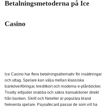
Betalningsmetoderna på Ice
Casino
Ice Casino har flera betalningsalternativ för insättningar
och uttag. Spelare kan välja mellan klassiska
banköverföringar, kreditkort och moderna e-plånböcker.
Trustly erbjuder snabba och säkra transaktioner direkt
från banken. Skrill och Neteller är populära bland
frekventa spelare. Paysafecard passar de som vill ha