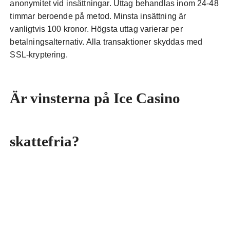
anonymitet vid insättningar. Uttag behandlas inom 24-48
timmar beroende på metod. Minsta insättning är
vanligtvis 100 kronor. Högsta uttag varierar per
betalningsalternativ. Alla transaktioner skyddas med
SSL-kryptering.
Är vinsterna på Ice Casino
skattefria?