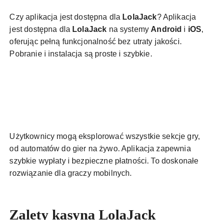
Czy aplikacja jest dostępna dla
LolaJack
? Aplikacja
jest dostępna dla
LolaJack
na systemy
Android
i
iOS
,
oferując pełną funkcjonalność bez utraty jakości.
Pobranie i instalacja są proste i szybkie.
Użytkownicy mogą eksplorować wszystkie sekcje gry,
od automatów do gier na żywo. Aplikacja zapewnia
szybkie wypłaty i bezpieczne płatności. To doskonałe
rozwiązanie dla graczy mobilnych.
Zalety kasyna LolaJack