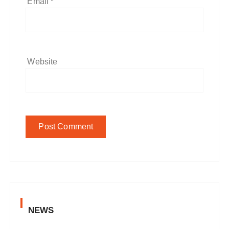
Email
*
Website
NEWS