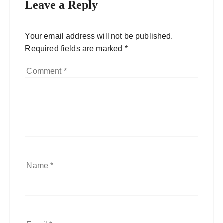
Leave a Reply
Your email address will not be published.
Required fields are marked
*
Comment
*
Name
*