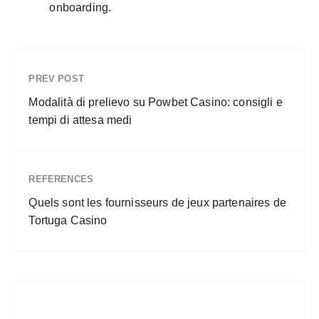
onboarding.
PREV POST
Modalità di prelievo su Powbet Casino: consigli e
tempi di attesa medi
REFERENCES
Quels sont les fournisseurs de jeux partenaires de
Tortuga Casino