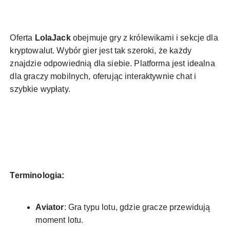
Oferta
LolaJack
obejmuje gry z królewikami i sekcje dla
kryptowalut. Wybór gier jest tak szeroki, że każdy
znajdzie odpowiednią dla siebie. Platforma jest idealna
dla graczy mobilnych, oferując interaktywnie chat i
szybkie wypłaty.
Terminologia:
Aviator
: Gra typu lotu, gdzie gracze przewidują
moment lotu.