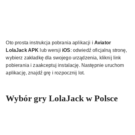
Oto prosta instrukcja pobrania aplikacji i
Aviator
LolaJack APK
lub wersji
iOS
: odwiedź oficjalną stronę,
wybierz zakładkę dla swojego urządzenia, kliknij link
pobierania i zaakceptuj instalację. Następnie uruchom
aplikację, znajdź grę i rozpocznij lot.
Wybór gry LolaJack w Polsce