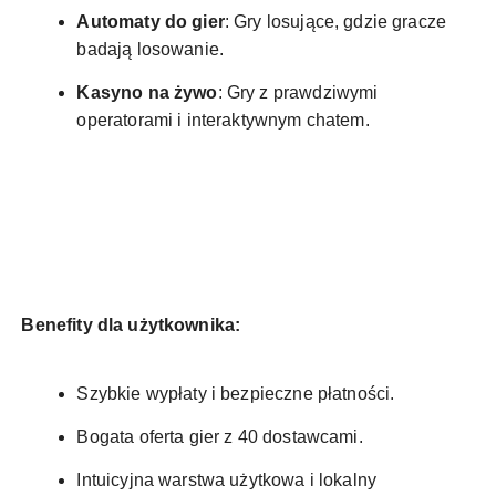
Automaty do gier
: Gry losujące, gdzie gracze
badają losowanie.
Kasyno na żywo
: Gry z prawdziwymi
operatorami i interaktywnym chatem.
Benefity dla użytkownika:
Szybkie wypłaty i bezpieczne płatności.
Bogata oferta gier z 40 dostawcami.
Intuicyjna warstwa użytkowa i lokalny