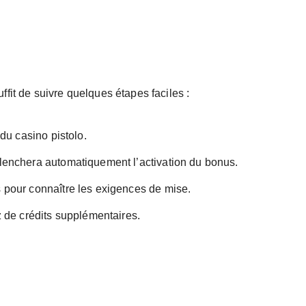
suffit de suivre quelques étapes faciles :
 du casino pistolo.
lenchera automatiquement l’activation du bonus.
 pour connaître les exigences de mise.
z de crédits supplémentaires.