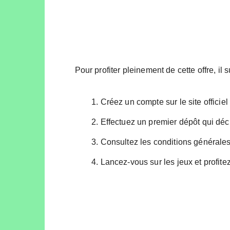
Pour profiter pleinement de cette offre, il 
Créez un compte sur le site officiel
Effectuez un premier dépôt qui déc
Consultez les conditions générales
Lancez-vous sur les jeux et profite