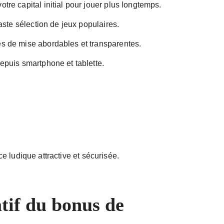
tre capital initial pour jouer plus longtemps.
vaste sélection de jeux populaires.
es de mise abordables et transparentes.
epuis smartphone et tablette.
e ludique attractive et sécurisée.
tif du bonus de