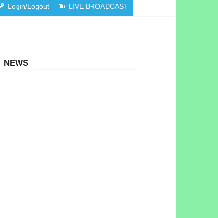
Login/Logout
LIVE BROADCAST
NEWS