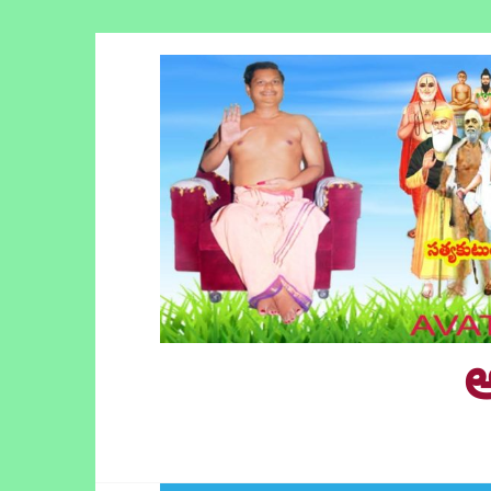
S
k
i
p
t
o
c
o
n
t
e
n
అ
t