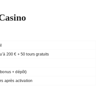
 Casino
il
u’à 200 € + 50 tours gratuits
(bonus + dépôt)
rs après activation