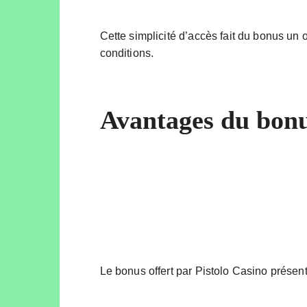
Cette simplicité d’accès fait du bonus un
conditions.
Avantages du bonu
Le bonus offert par Pistolo Casino présent