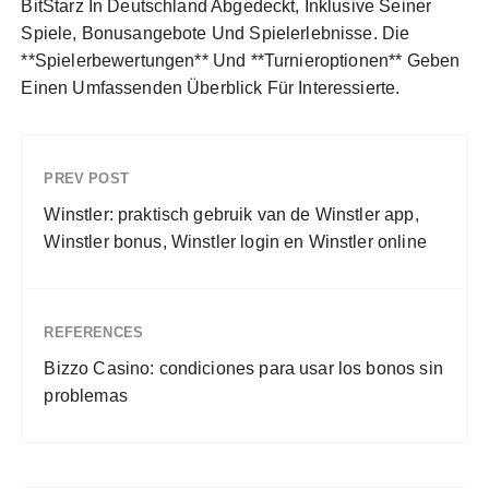
BitStarz In Deutschland Abgedeckt, Inklusive Seiner
Spiele, Bonusangebote Und Spielerlebnisse. Die
**Spielerbewertungen** Und **Turnieroptionen** Geben
Einen Umfassenden Überblick Für Interessierte.
PREV POST
Winstler: praktisch gebruik van de Winstler app,
Winstler bonus, Winstler login en Winstler online
REFERENCES
Bizzo Casino: condiciones para usar los bonos sin
problemas