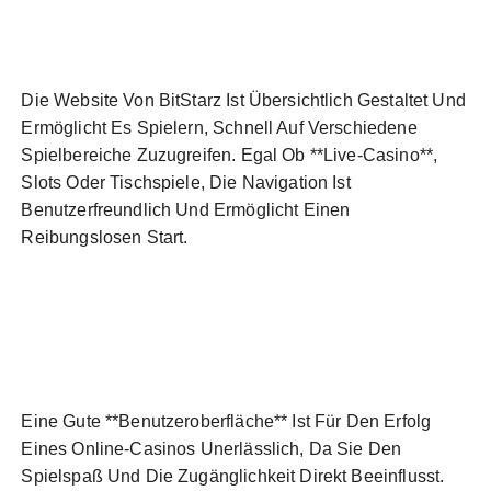
Die Website Von BitStarz Ist Übersichtlich Gestaltet Und
Ermöglicht Es Spielern, Schnell Auf Verschiedene
Spielbereiche Zuzugreifen. Egal Ob **Live-Casino**,
Slots Oder Tischspiele, Die Navigation Ist
Benutzerfreundlich Und Ermöglicht Einen
Reibungslosen Start.
Eine Gute **Benutzeroberfläche** Ist Für Den Erfolg
Eines Online-Casinos Unerlässlich, Da Sie Den
Spielspaß Und Die Zugänglichkeit Direkt Beeinflusst.