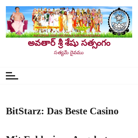
S
k
i
p
t
అవతార్ శ్రీ శేషు సత్సంగం
o
c
సత్యమే దైవము
o
n
t
e
n
t
BitStarz: Das Beste Casino