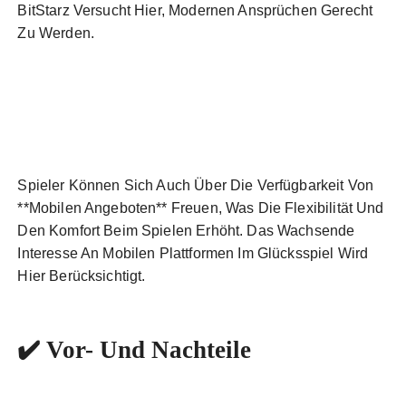
BitStarz Versucht Hier, Modernen Ansprüchen Gerecht
Zu Werden.
Spieler Können Sich Auch Über Die Verfügbarkeit Von
**Mobilen Angeboten** Freuen, Was Die Flexibilität Und
Den Komfort Beim Spielen Erhöht. Das Wachsende
Interesse An Mobilen Plattformen Im Glücksspiel Wird
Hier Berücksichtigt.
✔️ Vor- Und Nachteile