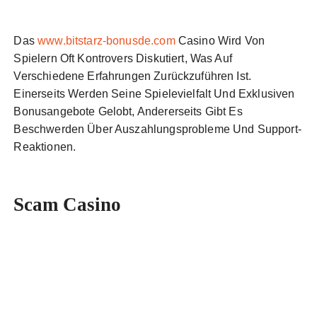
Das
www.bitstarz-bonusde.com
Casino Wird Von
Spielern Oft Kontrovers Diskutiert, Was Auf
Verschiedene Erfahrungen Zurückzuführen Ist.
Einerseits Werden Seine Spielevielfalt Und Exklusiven
Bonusangebote Gelobt, Andererseits Gibt Es
Beschwerden Über Auszahlungsprobleme Und Support-
Reaktionen.
Scam Casino