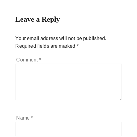
Leave a Reply
Your email address will not be published.
Required fields are marked
*
Comment
*
Name
*