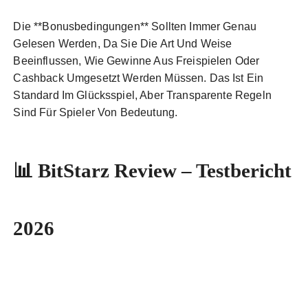
Die **Bonusbedingungen** Sollten Immer Genau
Gelesen Werden, Da Sie Die Art Und Weise
Beeinflussen, Wie Gewinne Aus Freispielen Oder
Cashback Umgesetzt Werden Müssen. Das Ist Ein
Standard Im Glücksspiel, Aber Transparente Regeln
Sind Für Spieler Von Bedeutung.
📊 BitStarz Review – Testbericht
2026