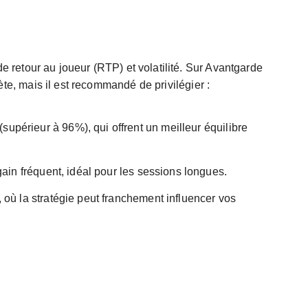
e retour au joueur (RTP) et volatilité. Sur Avantgarde
te, mais il est recommandé de privilégier :
upérieur à 96%), qui offrent un meilleur équilibre
 gain fréquent, idéal pour les sessions longues.
, où la stratégie peut franchement influencer vos