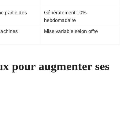
e partie des
Généralement 10%
hebdomadaire
 machines
Mise variable selon offre
eux pour augmenter ses