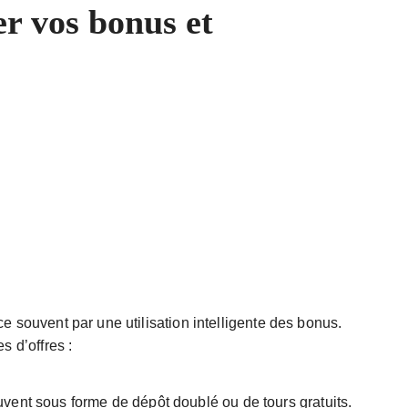
r vos bonus et
souvent par une utilisation intelligente des bonus.
 d’offres :
ent sous forme de dépôt doublé ou de tours gratuits.