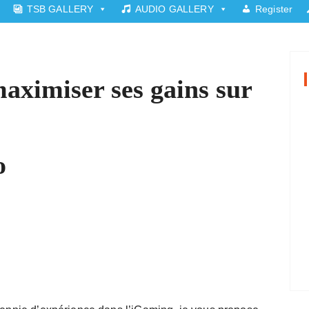
TSB GALLERY
AUDIO GALLERY
Register
aximiser ses gains sur
o