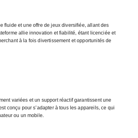
fluide et une offre de jeux diversifiée, allant des
forme allie innovation et fiabilité, étant licenciée et
erchant à la fois divertissement et opportunités de
ment variées et un support réactif garantissent une
 est conçu pour s’adapter à tous les appareils, ce qui
inateur ou un mobile.