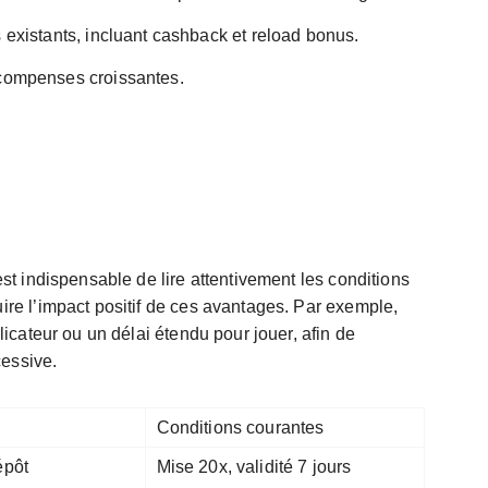
 existants, incluant cashback et reload bonus.
écompenses croissantes.
est indispensable de lire attentivement les conditions
ire l’impact positif de ces avantages. Par exemple,
licateur ou un délai étendu pour jouer, afin de
essive.
Conditions courantes
épôt
Mise 20x, validité 7 jours