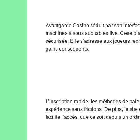
Avantgarde Casino séduit par son interface 
machines à sous aux tables live. Cette plate
sécurisée. Elle s’adresse aux joueurs rech
gains conséquents.
L’inscription rapide, les méthodes de paie
expérience sans frictions. De plus, le site
facilite l’accès, que ce soit depuis un ord