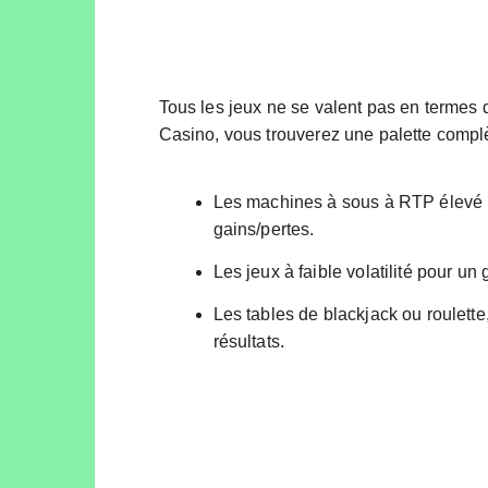
Tous les jeux ne se valent pas en termes d
Casino, vous trouverez une palette complè
Les machines à sous à RTP élevé (s
gains/pertes.
Les jeux à faible volatilité pour un
Les tables de blackjack ou roulette
résultats.