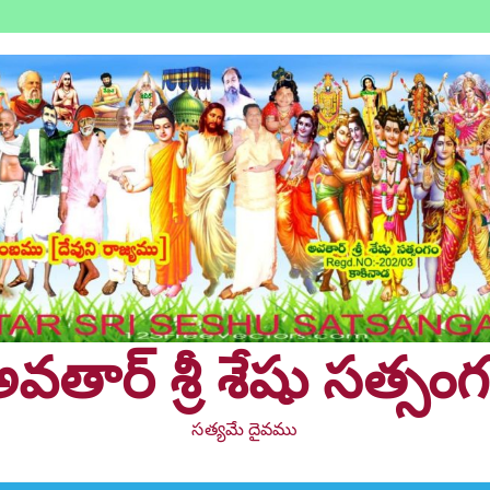
వతార్ శ్రీ శేషు సత్సం
సత్యమే దైవము