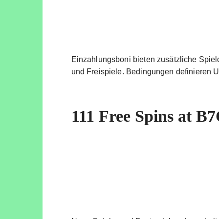
Einzahlungsboni bieten zusätzliche Spie
und Freispiele. Bedingungen definieren U
111 Free Spins at B