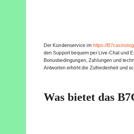
Der Kundenservice im
https://B7casinolo
den Support bequem per Live-Chat und E-
Bonusbedingungen, Zahlungen und techni
Antworten erhöht die Zufriedenheit und sch
Was bietet das B7