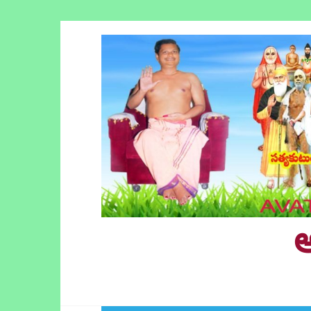
S
k
i
p
t
o
c
o
n
t
e
n
అ
t