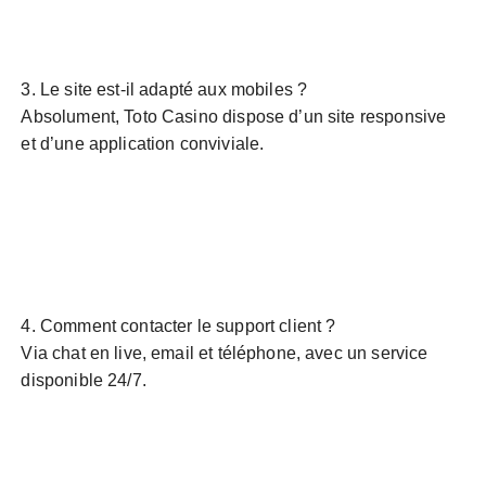
3. Le site est-il adapté aux mobiles ?
Absolument, Toto Casino dispose d’un site responsive
et d’une application conviviale.
4. Comment contacter le support client ?
Via chat en live, email et téléphone, avec un service
disponible 24/7.