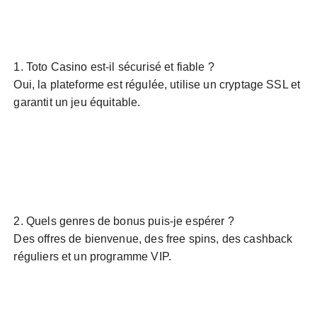
1. Toto Casino est-il sécurisé et fiable ?
Oui, la plateforme est régulée, utilise un cryptage SSL et
garantit un jeu équitable.
2. Quels genres de bonus puis-je espérer ?
Des offres de bienvenue, des free spins, des cashback
réguliers et un programme VIP.