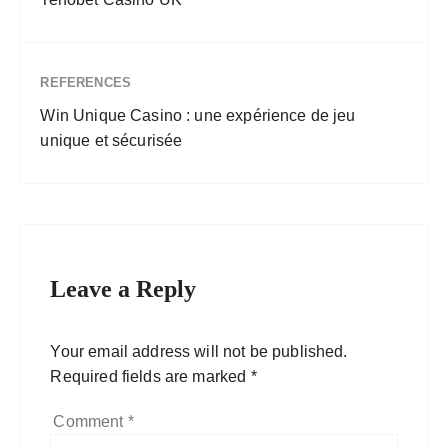
REFERENCES
Win Unique Casino : une expérience de jeu
unique et sécurisée
Leave a Reply
Your email address will not be published.
Required fields are marked
*
Comment
*