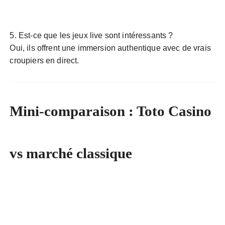
5. Est-ce que les jeux live sont intéressants ?
Oui, ils offrent une immersion authentique avec de vrais
croupiers en direct.
Mini-comparaison : Toto Casino
vs marché classique