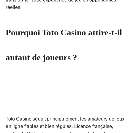
réelles.
Pourquoi Toto Casino attire-t-il
autant de joueurs ?
Toto Casino séduit principalement les amateurs de jeux
en ligne fiables et bien régulés. Licence française,