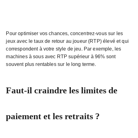
Pour optimiser vos chances, concentrez-vous sur les
jeux avec le taux de retour au joueur (RTP) élevé et qui
correspondent à votre style de jeu. Par exemple, les
machines à sous avec RTP supérieur à 96% sont
souvent plus rentables sur le long terme.
Faut-il craindre les limites de
paiement et les retraits ?