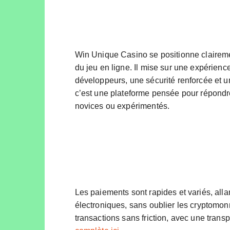
Win Unique Casino se positionne clairem
du jeu en ligne. Il mise sur une expérien
développeurs, une sécurité renforcée et un 
c’est une plateforme pensée pour répondre
novices ou expérimentés.
Les paiements sont rapides et variés, alla
électroniques, sans oublier les cryptomon
transactions sans friction, avec une transp