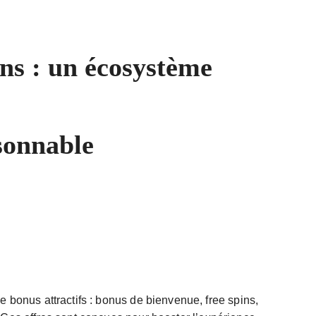
ns : un écosystème
sonnable
bonus attractifs : bonus de bienvenue, free spins,