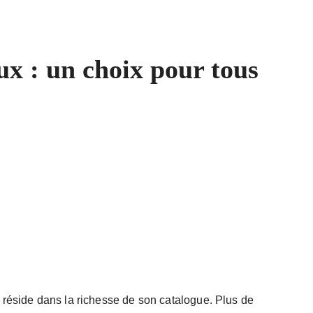
ux : un choix pour tous
 réside dans la richesse de son catalogue. Plus de