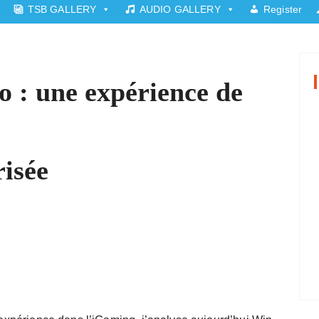
TSB GALLERY
AUDIO GALLERY
Register
 : une expérience de
risée