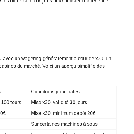
Ces offres sont conçues pour booster l’expérience
es, avec un wagering généralement autour de x30, un
casinos du marché. Voici un aperçu simplifié des
s
Conditions principales
 100 tours
Mise x30, validité 30 jours
00€
Mise x30, minimum dépôt 20€
Sur certaines machines à sous