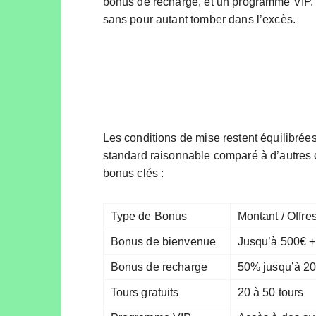
bonus de recharge, et un programme VIP. 
sans pour autant tomber dans l’excès.
Les conditions de mise restent équilibré
standard raisonnable comparé à d’autres 
bonus clés :
Type de Bonus
Montant / Offre
Bonus de bienvenue
Jusqu’à 500€ +
Bonus de recharge
50% jusqu’à 2
Tours gratuits
20 à 50 tours