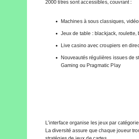
2000 titres sont accessibles, couvrant :
Machines à sous classiques, vidéo 
Jeux de table : blackjack, roulette,
Live casino avec croupiers en dire
Nouveautés régulières issues de s
Gaming ou Pragmatic Play
L’interface organise les jeux par catégories
La diversité assure que chaque joueur trou
stratégies de jeux de cartes.